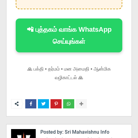
📲 புத்தகம் வாங்க WhatsApp
செய்யுங்கள்
🙏 பக்தி • தர்மம் • மன அமைதி • ஆன்மிக
வழிகாட்டல் 🙏
Posted by:
Sri Mahavishnu Info