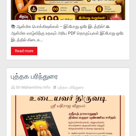
📚 ஆன்மிக பொக்கிஷங்கள் – இப்போது ஒரே இடத்தில்! 🙏
ஆன்மிக வாழ்விற்கு உதவும் அரிய PDF தொகுப்புகள் இப்போது ஒரே
இடத்தில் கிடைக…
Read more
புத்தக பரிந்துரை
Sri Mahavishnu Info
புத்தக பரிந்துரை